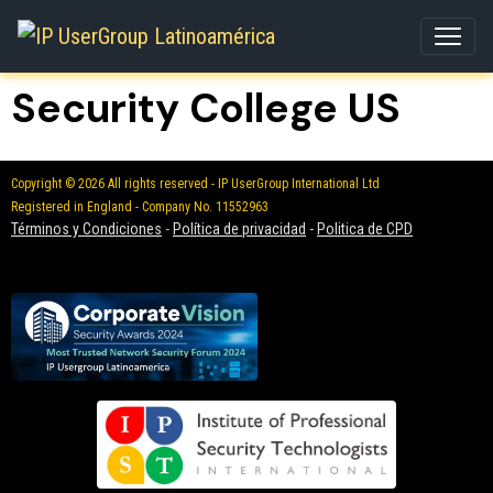
Security College US
Copyright © 2026 All rights reserved - IP UserGroup International Ltd
Registered in England - Company No. 11552963
Términos y Condiciones
-
Política de privacidad
-
Politica de CPD