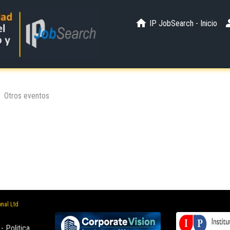
IP JobSearch - Inicio
Otros eventos
onal Ltd
-
Politica