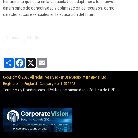
herramienta que está en la capacidad de adaptarse a los nuevos
dinamismos de conectividad y optimización de recursos, como
características esenciales en la educación del futuro.
Noticias
HID Global
Partager
Facebook
X
Email
Copyright © 2026 All rights reserved - IP UserGroup International Ltd
Registered in England - Company No. 11552963
Términos y Condiciones
-
Política de privacidad
-
Politica de CPD