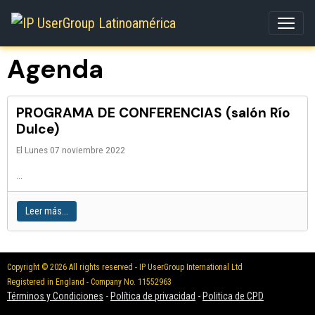
Agenda
PROGRAMA DE CONFERENCIAS (salón Río
Dulce)
El Lunes 07 noviembre 2022
...
Leer más...
Copyright © 2026 All rights reserved - IP UserGroup International Ltd
Registered in England - Company No. 11552963
Términos y Condiciones
-
Política de privacidad
-
Politica de CPD