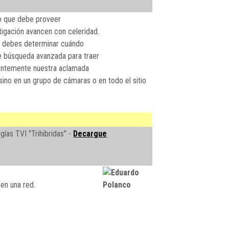
o que debe proveer
tigación avancen con celeridad.
y debes determinar cuándo
de búsqueda avanzada para traer
ientemente nuestra aclamada
sino en un grupo de cámaras o en todo el sitio
ías TVI "Trihibridas" -
Decargue
en una red.