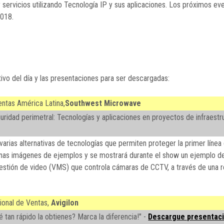
ervicios utilizando Tecnología IP y sus aplicaciones. Los próximos eve
2018.
vo del día y las presentaciones para ser descargadas:
ntas América Latina,
Southwest Microwave
uridad perimetral: Tecnologías y aplicaciones en proyectos de infraestru
arias alternativas de tecnologías que permiten proteger la primer línea
algunas imágenes de ejemplos y se mostrará durante el show un ejemplo d
estión de video (VMS) que controla cámaras de CCTV, a través de una 
ional de Ventas,
Avigilon
é tan rápido la obtienes? Marca la diferencia!" -
Descargue presentac