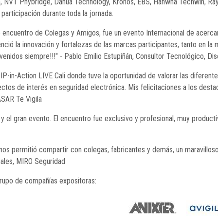
on, NVT Phybridge, Dahua Technology, Kronos, EBS, Hanwha Techwin, Ray
articipación durante toda la jornada.
do encuentro de Colegas y Amigos, fue un evento Internacional de acerca
enció la innovación y fortalezas de las marcas participantes, tanto en l
enidos siempre!!!" - Pablo Emilio Estupiñán, Consultor Tecnológico, Dise
to IP-in-Action LIVE Cali donde tuve la oportunidad de valorar las difer
ectos de interés en seguridad electrónica. Mis felicitaciones a los dest
ASAR Te Vigila
y el gran evento. El encuentro fue exclusivo y profesional, muy producti
nos permitió compartir con colegas, fabricantes y demás, un maravilloso 
ales, MIRO Seguridad
grupo de compañías expositoras: