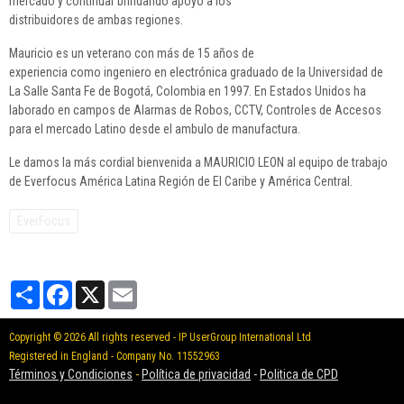
mercado y continuar brindando apoyo a los
distribuidores de ambas regiones.
Mauricio es un veterano con más de 15 años de
experiencia como ingeniero en electrónica graduado de la Universidad de
La Salle Santa Fe de Bogotá, Colombia en 1997. En Estados Unidos ha
laborado en campos de Alarmas de Robos, CCTV, Controles de Accesos
para el mercado Latino desde el ambulo de manufactura.
Le damos la más cordial bienvenida a MAURICIO LEON al equipo de trabajo
de Everfocus América Latina Región de El Caribe y América Central.
EverFocus
Partager
Facebook
X
Email
Copyright © 2026 All rights reserved - IP UserGroup International Ltd
Registered in England - Company No. 11552963
Términos y Condiciones
-
Política de privacidad
-
Politica de CPD