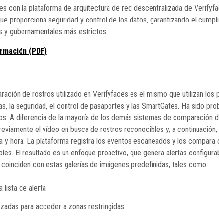
es con la plataforma de arquitectura de red descentralizada de Verifyf
que proporciona seguridad y control de los datos, garantizando el cumpl
s y gubernamentales más estrictos.
rmación (PDF)
ación de rostros utilizado en Verifyfaces es el mismo que utilizan los p
as, la seguridad, el control de pasaportes y las SmartGates. Ha sido pro
s. A diferencia de la mayoría de los demás sistemas de comparación de
eviamente el vídeo en busca de rostros reconocibles y, a continuación,
 y hora. La plataforma registra los eventos escaneados y los compara 
les. El resultado es un enfoque proactivo, que genera alertas configura
 coinciden con estas galerías de imágenes predefinidas, tales como:
 lista de alerta
izadas para acceder a zonas restringidas