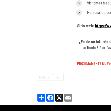
Visitantes frec
Personal de ser
Sitio web:
https://w
¿Es de su interés 
artículo? Por fa
PRÓXIMAMENTE NUEVO 
Noticias
een
Partager
Facebook
X
Email