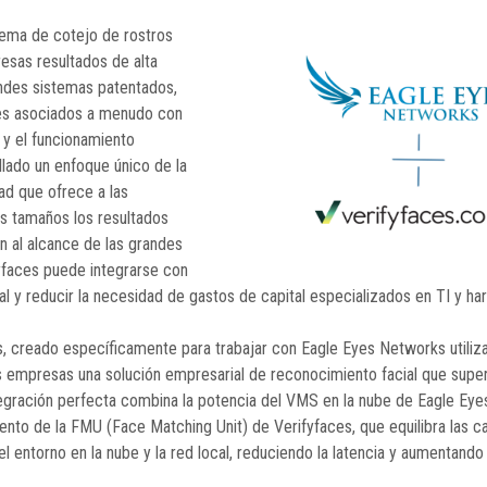
tema de cotejo de rostros
esas resultados de alta
ndes sistemas patentados,
tes asociados a menudo con
l y el funcionamiento
llado un enfoque único de la
ad que ofrece a las
s tamaños los resultados
n al alcance de las grandes
yfaces puede integrarse con
ual y reducir la necesidad de gastos de capital especializados en TI y ha
s, creado específicamente para trabajar con Eagle Eyes Networks utiliz
as empresas una solución empresarial de reconocimiento facial que super
ntegración perfecta combina la potencia del VMS en la nube de Eagle Ey
iento de la FMU (Face Matching Unit) de Verifyfaces, que equilibra las c
 entorno en la nube y la red local, reduciendo la latencia y aumentando 