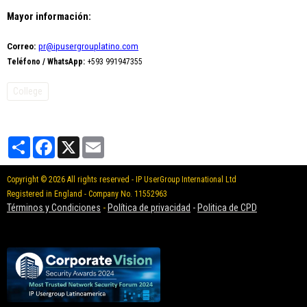
Mayor información:
Correo:
pr@ipusergrouplatino.com
Teléfono / WhatsApp:
+593 991947355
College
Partager
Facebook
X
Email
Copyright © 2026 All rights reserved - IP UserGroup International Ltd
Registered in England - Company No. 11552963
Términos y Condiciones
-
Política de privacidad
-
Politica de CPD