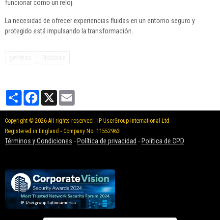
funcionar como un reloj.
La necesidad de ofrecer experiencias fluidas en un entorno seguro y
protegido está impulsando la transformación.
genetec
Noticias
Partager
Facebook
X
Email
Copyright © 2026 All rights reserved - IP UserGroup International Ltd
Registered in England - Company No. 11552963
Términos y Condiciones
-
Política de privacidad
-
Politica de CPD