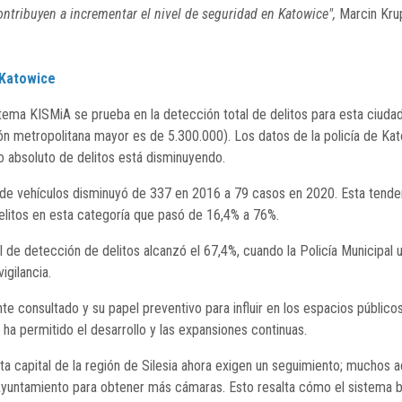
ntribuyen a incrementar el nivel de seguridad en Katowice",
Marcin Krup
 Katowice
stema KISMiA se prueba en la detección total de delitos para esta ciud
ión metropolitana mayor es de 5.300.000). Los datos de la policía de K
 absoluto de delitos está disminuyendo.
 de vehículos disminuyó de 337 en 2016 a 79 casos en 2020. Esta tende
elitos en esta categoría que pasó de 16,4% a 76%.
al de detección de delitos alcanzó el 67,4%, cuando la Policía Municipal u
igilancia.
e consultado y su papel preventivo para influir en los espacios públicos 
 ha permitido el desarrollo y las expansiones continuas.
a capital de la región de Silesia ahora exigen un seguimiento; muchos ac
 Ayuntamiento para obtener más cámaras. Esto resalta cómo el sistema b