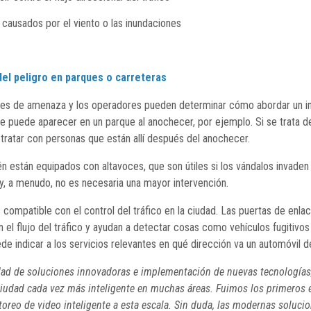
usados ​​por el viento o las inundaciones
del peligro en parques o carreteras
nes de amenaza y los operadores pueden determinar cómo abordar un in
 puede aparecer en un parque al anochecer, por ejemplo. Si se trata de 
e tratar con personas que están allí después del anochecer.
n están equipados con altavoces, que son útiles si los vándalos invaden 
y, a menudo, no es necesaria una mayor intervención.
 compatible con el control del tráfico en la ciudad. Las puertas de enl
 el flujo del tráfico y ayudan a detectar cosas como vehículos fugitivos
e indicar a los servicios relevantes en qué dirección va un automóvil d
dad de soluciones innovadoras e implementación de nuevas tecnología
iudad cada vez más inteligente en muchas áreas. Fuimos los primeros e
oreo de video inteligente a esta escala. Sin duda, las modernas soluci