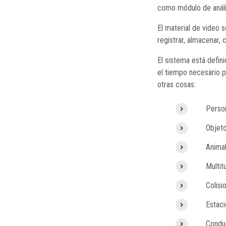
como módulo de análi
El material de video 
registrar, almacenar,
El sistema está defin
el tiempo necesario p
otras cosas:
Person
Objeto 
Animales
Multitud
Colision
Estacion
Conducir