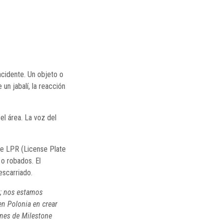
cidente. Un objeto o
un jabalí, la reacción
el área. La voz del
ace LPR (License Plate
 o robados. El
escarriado.
s; nos estamos
n Polonia en crear
ones de Milestone