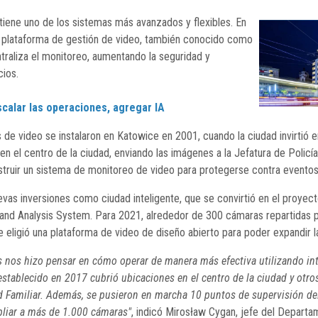
tiene uno de los sistemas más avanzados y flexibles. En
la plataforma de gestión de video, también conocido como
raliza el monitoreo, aumentando la seguridad y
cios.
scalar las operaciones, agregar IA
de video se instalaron en Katowice en 2001, cuando la ciudad invirtió e
en el centro de la ciudad, enviando las imágenes a la Jefatura de Policía
truir un sistema de monitoreo de video para protegerse contra eventos
uevas inversiones como ciudad inteligente, que se convirtió en el proye
ng and Analysis System. Para 2021, alrededor de 300 cámaras repartida
e eligió una plataforma de video de diseño abierto para poder expandir l
nos hizo pensar en cómo operar de manera más efectiva utilizando inteli
stablecido en 2017 cubrió ubicaciones en el centro de la ciudad y otros
 Familiar. Además, se pusieron en marcha 10 puntos de supervisión del 
liar a más de 1.000 cámaras"
, indicó Mirosław Cygan, jefe del Depart