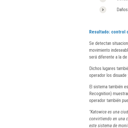
Daños ca
Resultado: control 
Se detectan situacio
movimiento indeseable
será diferente a la d
Dichos lugares tambié
operador los disuade 
El sistema también es
Recognition) muestran
operador también pued
"Katowice es una ciu
convirtiendo en una c
este sistema de monit