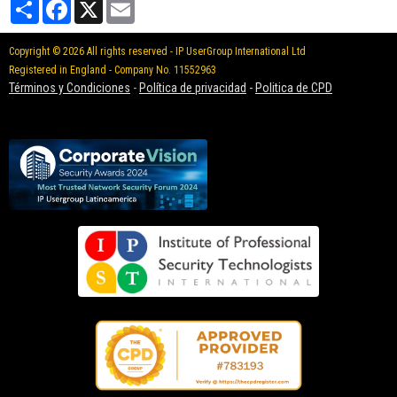
Partager
Facebook
X
Email
Copyright © 2026 All rights reserved - IP UserGroup International Ltd
Registered in England - Company No. 11552963
Términos y Condiciones
-
Política de privacidad
-
Politica de CPD