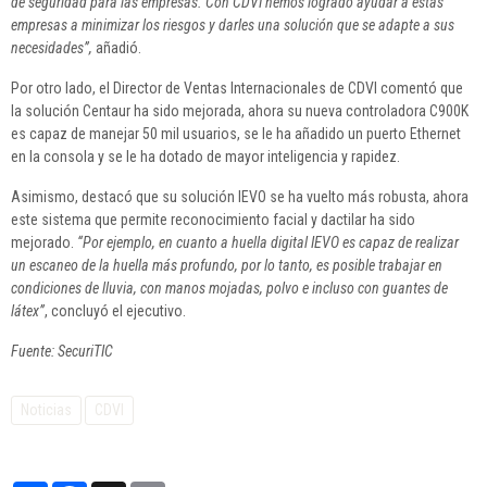
de seguridad para las empresas. Con CDVI hemos logrado ayudar a estas
empresas a minimizar los riesgos y darles una solución que se adapte a sus
necesidades”,
añadió.
Por otro lado, el Director de Ventas Internacionales de CDVI comentó que
la solución Centaur ha sido mejorada, ahora su nueva controladora C900K
es capaz de manejar 50 mil usuarios, se le ha añadido un puerto Ethernet
en la consola y se le ha dotado de mayor inteligencia y rapidez.
Asimismo, destacó que su solución IEVO se ha vuelto más robusta, ahora
este sistema que permite reconocimiento facial y dactilar ha sido
mejorado.
“Por ejemplo, en cuanto a huella digital IEVO es capaz de realizar
un escaneo de la huella más profundo, por lo tanto, es posible trabajar en
condiciones de lluvia, con manos mojadas, polvo e incluso con guantes de
látex”
, concluyó el ejecutivo.
Fuente: SecuriTIC
Noticias
CDVI