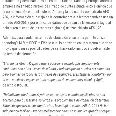
estándares y certificaciones de Estados Unidos, Canadá y Europa, ahora la
empresa ha añadido niveles de cifrado de punta a punta, esto significa que
la comunicación entre el sistema Atrium y la red cuenta con cifrado AES-
256, la información que viaja de la controladora a la lectora también usa un
cifrado AES-256 y, por último, los datos que pasan de la lectora al tag o al
celular (en el caso de las tarjetas digitales) utilizan cifrado AES-128.
Además, para ayudar en temas de clonación el sistema permite utilizar
tecnología Mifare DESFire EV2, lo cual lo convierte en un sistema que tiene
muy bajas o nulas posibilidades de ser hackeado, incluso inquebrantable
en temas de clonación.
“El sistema Atrium Krypto permite acceder a tecnologías ampliamente
confiables con altos niveles de cifrado y tarjetas que no pueden ser clonadas,
pero además de todos estos niveles de seguridad, el sistema es Plug&Play, por
lo que puede ser implementado u operado de manera muy simple y ágil”,
describió Bioulet.
“Definitivamente Atrium Krypto es la respuesta cuando los clientes se nos
acercan para buscar una solución a la problemática de clonación de tarjetas.
Sabemos que hay casos donde otras tecnologías como RFID de 125 kHz han
sido blanco fácil de usuarios malintencionados y eso implica grandes riesgos