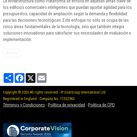
La Infraestructura como Plataforma se enfoca en aquellas áreas clave de
los edificios comerciales inteligentes que puedan aportar agilidad para los
presupuestos, capacidad de ampliación según la demanda y flexibilidad
para las decisiones tecnológicas. Este enfoque no sólo se ocupa de las
cinco áreas fundamentales de la tecnología, sino que también integra
soluciones innovadoras para satisfacer sus necesidades de evaluación e
implementación.
Anixter
Partager
Facebook
X
Email
Copyright © 2026 All rights reserved - IP UserGroup International Ltd
Registered in England - Company No. 11552963
Términos y Condiciones
-
Política de privacidad
-
Politica de CPD