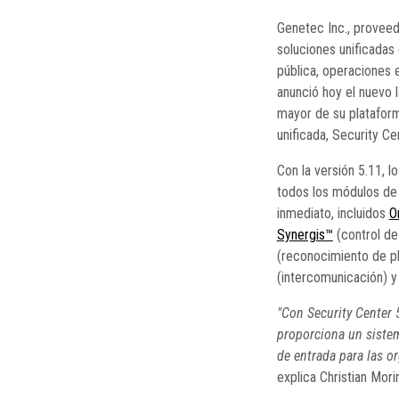
Genetec Inc., proveed
soluciones unificadas
pública, operaciones e
anunció hoy el nuevo 
mayor de su plataform
unificada, Security Ce
Con la versión 5.11, l
todos los módulos de
inmediato, incluidos
O
Synergis™
(control de
(reconocimiento de pl
(intercomunicación) y
"Con Security Center 5
proporciona un sistem
de entrada para las o
explica Christian Mor