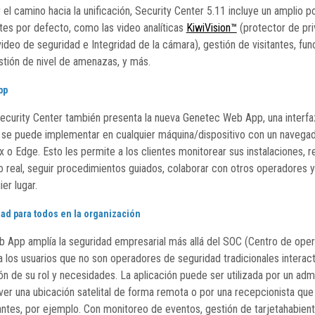
r el camino hacia la unificación, Security Center 5.11 incluye un amplio p
tes por defecto, como las video analíticas
KiwiVision™
(protector de pri
video de seguridad e Integridad de la cámara), gestión de visitantes, fu
tión de nivel de amenazas, y más.
pp
curity Center también presenta la nueva Genetec Web App, una interfaz i
se puede implementar en cualquier máquina/dispositivo con un naveg
ox o Edge. Esto les permite a los clientes monitorear sus instalaciones,
o real, seguir procedimientos guiados, colaborar con otros operadores y 
er lugar.
ad para todos en la organización
 App amplía la seguridad empresarial más allá del SOC (Centro de ope
a los usuarios que no son operadores de seguridad tradicionales interact
ón de su rol y necesidades. La aplicación puede ser utilizada por un adm
er una ubicación satelital de forma remota o por una recepcionista que
tantes, por ejemplo. Con monitoreo de eventos, gestión de tarjetahabien