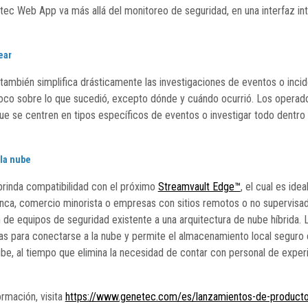
tec Web App va más allá del monitoreo de seguridad, en una interfaz intui
ear
mbién simplifica drásticamente las investigaciones de eventos o inci
co sobre lo que sucedió, excepto dónde y cuándo ocurrió. Los operad
ue se centren en tipos específicos de eventos o investigar todo dentro
 la nube
brinda compatibilidad con el próximo
Streamvault Edge™
, el cual es ide
anca, comercio minorista o empresas con sitios remotos o no supervisa
n de equipos de seguridad existente a una arquitectura de nube híbrida.
tas para conectarse a la nube y permite el almacenamiento local seguro 
ube, al tiempo que elimina la necesidad de contar con personal de exper
rmación, visita
https://www.genetec.com/es/lanzamientos-de-productos