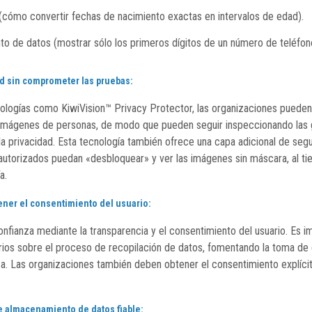
(cómo convertir fechas de nacimiento exactas en intervalos de edad).
o de datos (mostrar sólo los primeros dígitos de un número de teléfon
ad sin comprometer las pruebas:
ologías como KiwiVision™ Privacy Protector, las organizaciones pueden
imágenes de personas, de modo que pueden seguir inspeccionando las 
 la privacidad. Esta tecnología también ofrece una capa adicional de seg
 autorizados puedan «desbloquear» y ver las imágenes sin máscara, al 
a.
ener el consentimiento del usuario:
onfianza mediante la transparencia y el consentimiento del usuario. Es i
rios sobre el proceso de recopilación de datos, fomentando la toma de
. Las organizaciones también deben obtener el consentimiento explícit
e almacenamiento de datos fiable: