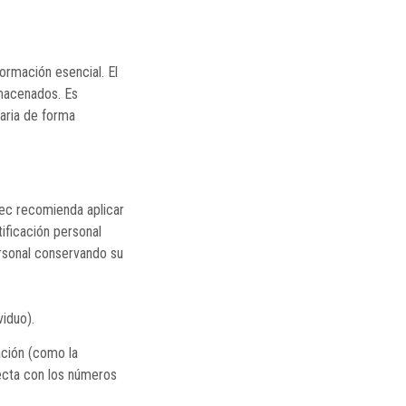
ormación esencial. El
lmacenados. Es
aria de forma
tec recomienda aplicar
ificación personal
personal conservando su
viduo).
ación (como la
recta con los números