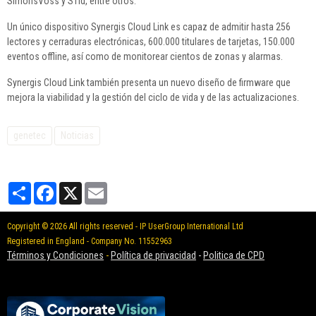
SimonsVoss y STid, entre otros.
Un único dispositivo Synergis Cloud Link es capaz de admitir hasta 256
lectores y cerraduras electrónicas, 600.000 titulares de tarjetas, 150.000
eventos offline, así como de monitorear cientos de zonas y alarmas.
Synergis Cloud Link también presenta un nuevo diseño de firmware que
mejora la viabilidad y la gestión del ciclo de vida y de las actualizaciones.
genetec
Noticias
Partager
Facebook
X
Email
Copyright © 2026 All rights reserved - IP UserGroup International Ltd
Registered in England - Company No. 11552963
Términos y Condiciones
-
Política de privacidad
-
Politica de CPD