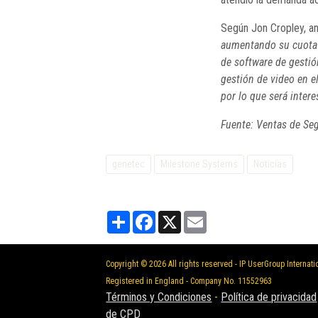
Según Jon Cropley, ana
aumentando su cuota 
de software de gestió
gestión de video en e
por lo que será inter
Fuente: Ventas de Se
genetec
Milestone Systems
Noticias
Partager
Facebook
X
Email
Copyright © 2026 All rights reserved - IP UserGroup Internati
Registered in England - Company No. 11552963
Términos y Condiciones
-
Política de privacidad
de CPD