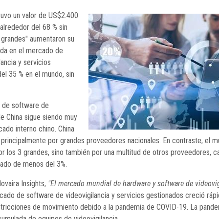
tuvo un valor de US$2.400
alrededor del 68 % sin
3 grandes" aumentaron su
ada en el mercado de
ancia y servicios
el 35 % en el mundo, sin
o de software de
 de China sigue siendo muy
cado interno chino. China
 principalmente por grandes proveedores nacionales. En contraste, el m
or los 3 grandes, sino también por una multitud de otros proveedores, 
cado de menos del 3%.
ovaira Insights,
"El mercado mundial de hardware y software de videovig
rcado de software de videovigilancia y servicios gestionados creció rá
estricciones de movimiento debido a la pandemia de COVID-19. La pande
umulada de equipos de videovigilancia.