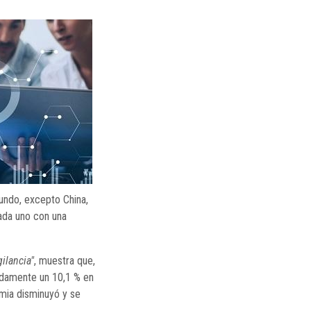
undo, excepto China,
cada uno con una
ilancia"
, muestra que,
pidamente un 10,1 % en
mia disminuyó y se