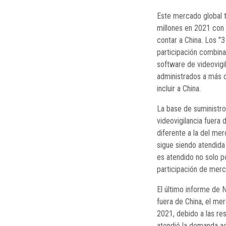
Este mercado global 
millones en 2021 con 
contar a China. Los "
participación combin
software de videovigil
administrados a más d
incluir a China.
La base de suministr
videovigilancia fuera
diferente a la del mer
sigue siendo atendida
es atendido no solo p
participación de mer
El último informe de N
fuera de China, el me
2021, debido a las r
atendió la demanda ac