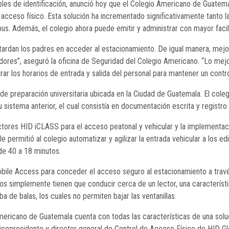
bles de identificación, anunció hoy que el Colegio Americano de Guatem
cceso físico. Esta solución ha incrementado significativamente tanto la
us. Además, el colegio ahora puede emitir y administrar con mayor faci
ardan los padres en acceder al estacionamiento. De igual manera, mej
dores”, aseguró la oficina de Seguridad del Colegio Americano. “Lo me
ar los horarios de entrada y salida del personal para mantener un contr
 de preparación universitaria ubicada en la Ciudad de Guatemala. El coleg
istema anterior, el cual consistía en documentación escrita y registro d
ctores HID iCLASS para el acceso peatonal y vehicular y la implementaci
e permitió al colegio automatizar y agilizar la entrada vehicular a los 
 de 40 a 18 minutos.
obile Access para conceder el acceso seguro al estacionamiento a trav
arios simplemente tienen que conducir cerca de un lector, una caracterís
a de balas, los cuales no permiten bajar las ventanillas.
mericano de Guatemala cuenta con todas las características de una soluc
icepresidente y director general de Control de Acceso Físico de HID Glob