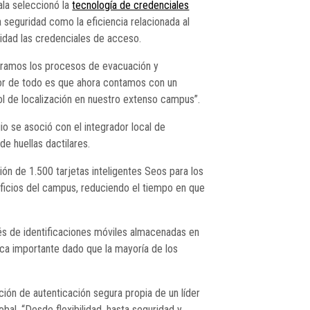
ala seleccionó la
tecnología de credenciales
 seguridad como la eficiencia relacionada al
lidad las credenciales de acceso.
oramos los procesos de evacuación y
jor de todo es que ahora contamos con un
ol de localización en nuestro extenso campus”.
io se asoció con el integrador local de
e huellas dactilares.
ón de 1.500 tarjetas inteligentes Seos para los
edificios del campus, reduciendo el tiempo en que
és de identificaciones móviles almacenadas en
tica importante dado que la mayoría de los
ión de autenticación segura propia de un líder
al. “Desde flexibilidad, hasta seguridad y