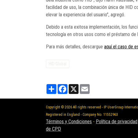
facilidad de uso, la combinación única de HID co
elevar la experiencia del usuario", agregó.
Debido a esta exitosa implementación, los funcio
tecnología en otros usos como el préstamo de li
Para más detalles, descargue
aquí el caso de e
HID Global
Partager
Facebook
X
Email
Copyright © 2026 All rights reserved - IP UserGroup Internati
Registered in England - Company No. 11552963
Términos y Condiciones
-
Política de privacidad
de CPD