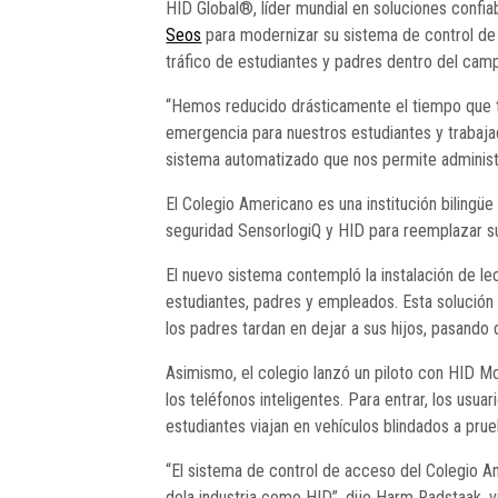
HID Global®, líder mundial en soluciones confia
Seos
para modernizar su sistema de control de a
tráfico de estudiantes y padres dentro del camp
“Hemos reducido drásticamente el tiempo que t
emergencia para nuestros estudiantes y trabaja
sistema automatizado que nos permite administr
El Colegio Americano es una institución bilingüe
seguridad SensorlogiQ y HID para reemplazar su s
El nuevo sistema contempló la instalación de le
estudiantes, padres y empleados. Esta solución l
los padres tardan en dejar a sus hijos, pasando
Asimismo, el colegio lanzó un piloto con HID M
los teléfonos inteligentes. Para entrar, los usu
estudiantes viajan en vehículos blindados a prueb
“El sistema de control de acceso del Colegio A
dela industria como HID”, dijo Harm Radstaak, v