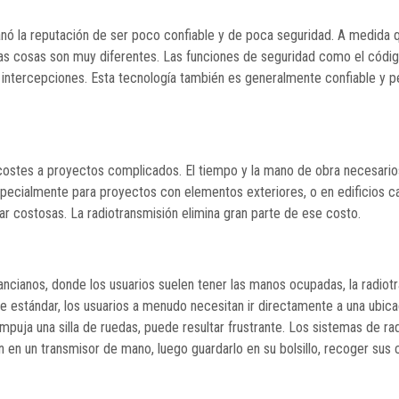
anó la reputación de ser poco confiable y de poca seguridad. A medida qu
 las cosas son muy diferentes. Las funciones de seguridad como el cód
 intercepciones. Esta tecnología también es generalmente confiable y p
costes a proyectos complicados. El tiempo y la mano de obra necesario
. Especialmente para proyectos con elementos exteriores, o en edificios
tar costosas. La radiotransmisión elimina gran parte de ese costo.
cianos, donde los usuarios suelen tener las manos ocupadas, la radiotr
 estándar, los usuarios a menudo necesitan ir directamente a una ubicac
empuja una silla de ruedas, puede resultar frustrante. Los sistemas de ra
 en un transmisor de mano, luego guardarlo en su bolsillo, recoger sus c