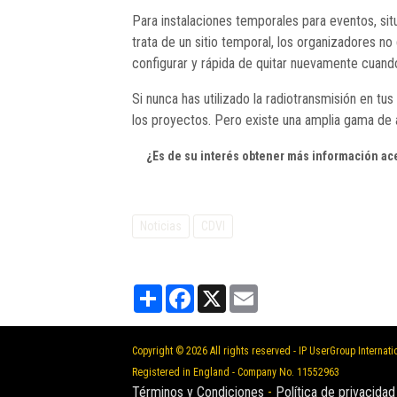
Para instalaciones temporales para eventos, sit
trata de un sitio temporal, los organizadores no
configurar y rápida de quitar nuevamente cuand
Si nunca has utilizado la radiotransmisión en t
los proyectos. Pero existe una amplia gama de a
¿Es de su interés obtener más información ac
Noticias
CDVI
Partager
Facebook
X
Email
Copyright © 2026 All rights reserved - IP UserGroup Internati
Registered in England - Company No. 11552963
Términos y Condiciones
-
Política de privacidad