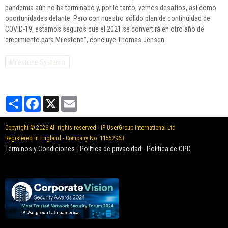
pandemia aún no ha terminado y, por lo tanto, vemos desafíos, así como
oportunidades delante. Pero con nuestro sólido plan de continuidad de
COVID-19, estamos seguros que el 2021 se convertirá en otro año de
crecimiento para Milestone”, concluye Thomas Jensen.
Milestone Systems
Partager
Facebook
X
Email
Copyright © 2026 All rights reserved - IP UserGroup International Ltd
Registered in England - Company No. 11552963
Términos y Condiciones
-
Política de privacidad
-
Politica de CPD