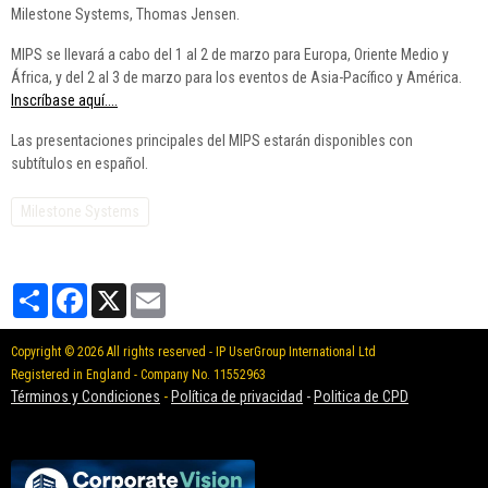
Milestone Systems, Thomas Jensen.
MIPS se llevará a cabo del 1 al 2 de marzo para Europa, Oriente Medio y
África, y del 2 al 3 de marzo para los eventos de Asia-Pacífico y América.
Inscríbase aquí....
Las presentaciones principales del MIPS estarán disponibles con
subtítulos en español.
Milestone Systems
Partager
Facebook
X
Email
Copyright © 2026 All rights reserved - IP UserGroup International Ltd
Registered in England - Company No. 11552963
Términos y Condiciones
-
Política de privacidad
-
Politica de CPD