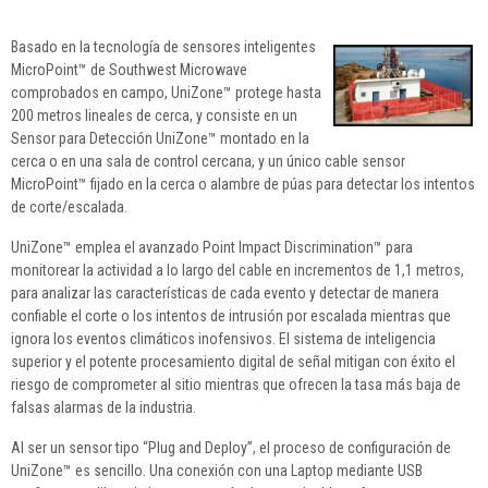
Basado en la tecnología de sensores inteligentes
MicroPoint™ de Southwest Microwave
comprobados en campo, UniZone™ protege hasta
200 metros lineales de cerca, y consiste en un
Sensor para Detección UniZone™ montado en la
cerca o en una sala de control cercana, y un único cable sensor
MicroPoint™ fijado en la cerca o alambre de púas para detectar los intentos
de corte/escalada.
UniZone™ emplea el avanzado Point Impact Discrimination™ para
monitorear la actividad a lo largo del cable en incrementos de 1,1 metros,
para analizar las características de cada evento y detectar de manera
confiable el corte o los intentos de intrusión por escalada mientras que
ignora los eventos climáticos inofensivos. El sistema de inteligencia
superior y el potente procesamiento digital de señal mitigan con éxito el
riesgo de comprometer al sitio mientras que ofrecen la tasa más baja de
falsas alarmas de la industria.
Al ser un sensor tipo “Plug and Deploy”, el proceso de configuración de
UniZone™ es sencillo. Una conexión con una Laptop mediante USB