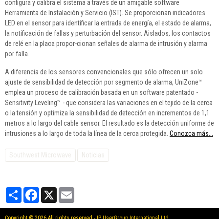
configura y calibra el sistema a través de un amigable software
Herramienta de Instalación y Servicio (IST). Se proporcionan indicadores
LED en el sensor para identificar la entrada de energía, el estado de alarma,
la notificación de fallas y perturbación del sensor. Aislados, los contactos
de relé en la placa propor-cionan señales de alarma de intrusión y alarma
por falla.
A diferencia de los sensores convencionales que sólo ofrecen un solo
ajuste de sensibilidad de detección por segmento de alarma, UniZone™
emplea un proceso de calibración basada en un software patentado -
Sensitivity Leveling™ - que considera las variaciones en el tejido de la cerca
o la tensión y optimiza la sensibilidad de detección en incrementos de 1,1
metros a lo largo del cable sensor. El resultado es la detección uniforme de
intrusiones a lo largo de toda la línea de la cerca protegida.
Conozca más...
Southwest Microwave
Noticias
Partager
Facebook
X
Email
Copyright © 2026 All rights reserved - IP UserGroup International Ltd