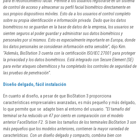
para el reconocimiento facial. Permite a los usuarios registrarse en un sistema
de control de acceso y almacenar su perfil facial biométrico directamente en
sus propios dispositivos móviles. Esto da a los usuarios el control completo
sobre su propia identificación e información privada. Dado que los datos
biométricos no se guardan en la base de datos de la empresa, los usuarios se
sienten seguros al poder guardar y administrar sus datos biométricos y
personales por sí mismos. Esto es especialmente importante en Europa, donde
los datos personales se consideran información extra sensible”,
dijo Kim.
“Además, BioStation 3 cuenta con la certificación ISO/IEC 27001 para proteger
la privacidad y los datos biométricos. Está integrado con Secure Element (SE)
para evitar ataques cibernéticos y ha completado los controles de seguridad de
las pruebas de penetración”.
Diseño delgado, fácil instalación
En cuanto al diseño, a pesar de que BioStation 3 proporciona
características empresariales avanzadas, es más pequeño y más delgado,
lo que permite que se adapte bien al entorno del usuario.
“El tamaño del
terminal se ha reducido un 47 por ciento en comparación con el modelo
anterior FaceStation F2. Si bien los tamaños de los terminales BioStation 3 son
más pequeños que los modelos anteriores, contienen la mayor variedad de
características. Con un diseño delgado y compacto, combina bien con