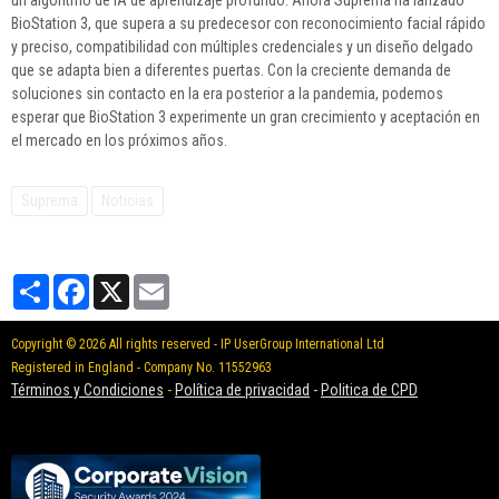
un algoritmo de IA de aprendizaje profundo. Ahora Suprema ha lanzado
BioStation 3, que supera a su predecesor con reconocimiento facial rápido
y preciso, compatibilidad con múltiples credenciales y un diseño delgado
que se adapta bien a diferentes puertas. Con la creciente demanda de
soluciones sin contacto en la era posterior a la pandemia, podemos
esperar que BioStation 3 experimente un gran crecimiento y aceptación en
el mercado en los próximos años.
Suprema
Noticias
Partager
Facebook
X
Email
Copyright © 2026 All rights reserved - IP UserGroup International Ltd
Registered in England - Company No. 11552963
Términos y Condiciones
-
Política de privacidad
-
Politica de CPD