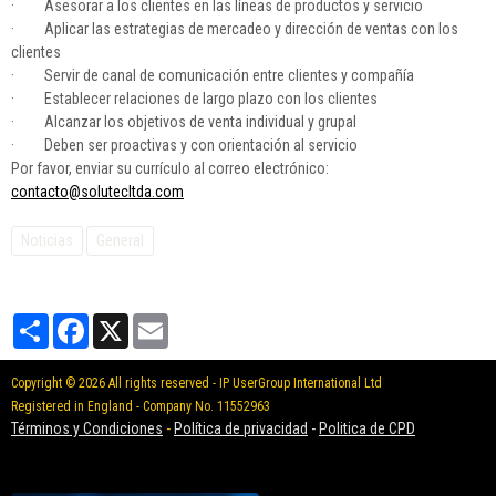
· Asesorar a los clientes en las líneas de productos y servicio
· Aplicar las estrategias de mercadeo y dirección de ventas con los
clientes
· Servir de canal de comunicación entre clientes y compañía
· Establecer relaciones de largo plazo con los clientes
· Alcanzar los objetivos de venta individual y grupal
· Deben ser proactivas y con orientación al servicio
Por favor, enviar su currículo al correo electrónico:
contacto@solutecltda.com
Noticias
General
Partager
Facebook
X
Email
Copyright © 2026 All rights reserved - IP UserGroup International Ltd
Registered in England - Company No. 11552963
Términos y Condiciones
-
Política de privacidad
-
Politica de CPD