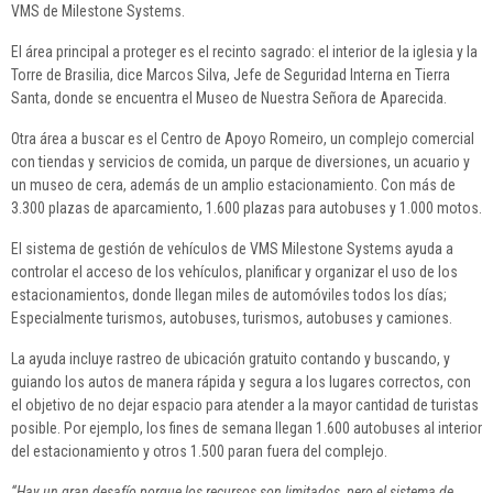
VMS de Milestone Systems.
El área principal a proteger es el recinto sagrado: el interior de la iglesia y la
Torre de Brasilia, dice Marcos Silva, Jefe de Seguridad Interna en Tierra
Santa, donde se encuentra el Museo de Nuestra Señora de Aparecida.
Otra área a buscar es el Centro de Apoyo Romeiro, un complejo comercial
con tiendas y servicios de comida, un parque de diversiones, un acuario y
un museo de cera, además de un amplio estacionamiento. Con más de
3.300 plazas de aparcamiento, 1.600 plazas para autobuses y 1.000 motos.
El sistema de gestión de vehículos de VMS Milestone Systems ayuda a
controlar el acceso de los vehículos, planificar y organizar el uso de los
estacionamientos, donde llegan miles de automóviles todos los días;
Especialmente turismos, autobuses, turismos, autobuses y camiones.
La ayuda incluye rastreo de ubicación gratuito contando y buscando, y
guiando los autos de manera rápida y segura a los lugares correctos, con
el objetivo de no dejar espacio para atender a la mayor cantidad de turistas
posible. Por ejemplo, los fines de semana llegan 1.600 autobuses al interior
del estacionamiento y otros 1.500 paran fuera del complejo.
“Hay un gran desafío porque los recursos son limitados, pero el sistema de