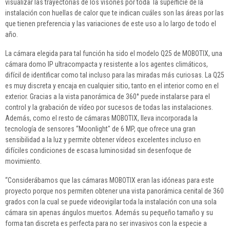
visualizar las trayectorias de los visones por toda la superficie de la
instalación con huellas de calor que te indican cuáles son las áreas por las
que tienen preferencia y las variaciones de este uso a lo largo de todo el
año.
La cámara elegida para tal función ha sido el modelo Q25 de MOBOTIX, una
cámara domo IP ultracompacta y resistente a los agentes climáticos,
difícil de identificar como tal incluso para las miradas más curiosas. La Q25
es muy discreta y encaja en cualquier sitio, tanto en el interior como en el
exterior. Gracias a la vista panorámica de 360° puede instalarse para el
control y la grabación de vídeo por sucesos de todas las instalaciones.
Además, como el resto de cámaras MOBOTIX, lleva incorporada la
tecnología de sensores “Moonlight" de 6 MP, que ofrece una gran
sensibilidad a la luz y permite obtener vídeos excelentes incluso en
difíciles condiciones de escasa luminosidad sin desenfoque de
movimiento.
“Considerábamos que las cámaras MOBOTIX eran las idóneas para este
proyecto porque nos permiten obtener una vista panorámica cenital de 360
grados con la cual se puede videovigilar toda la instalación con una sola
cámara sin apenas ángulos muertos. Además su pequeño tamaño y su
forma tan discreta es perfecta para no ser invasivos con la especie a