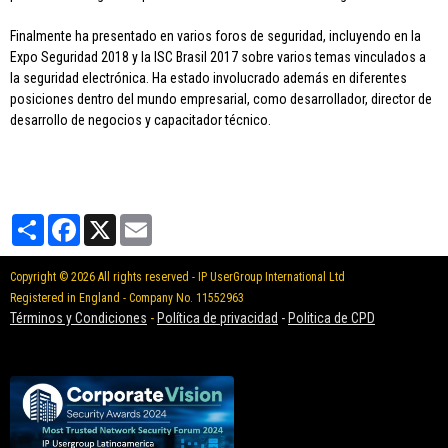
Finalmente ha presentado en varios foros de seguridad, incluyendo en la
Expo Seguridad 2018 y la ISC Brasil 2017 sobre varios temas vinculados a
la seguridad electrónica. Ha estado involucrado además en diferentes
posiciones dentro del mundo empresarial, como desarrollador, director de
desarrollo de negocios y capacitador técnico.
Partager
Facebook
X
Email
Copyright © 2026 All rights reserved - IP UserGroup International Ltd
Registered in England - Company No. 11552963
Términos y Condiciones
-
Política de privacidad
-
Politica de CPD