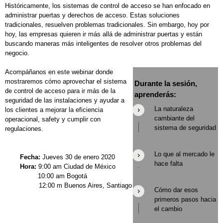
Históricamente, los sistemas de control de acceso se han enfocado en
administrar puertas y derechos de acceso. Estas soluciones
tradicionales, resuelven problemas tradicionales. Sin embargo, hoy por
hoy, las empresas quieren ir más allá de administrar puertas y están
buscando maneras más inteligentes de resolver otros problemas del
negocio.
Acompáñanos en este webinar donde
mostraremos cómo aprovechar el sistema
Durante la sesión,
de control de acceso para ir más de la
aprenderás:
seguridad de las instalaciones y ayudar a
La naturaleza
los clientes a mejorar la eficiencia
cambiante del
operacional, safety y cumplir con
sistema de seguridad
regulaciones.
Lo que al mercado le
Fecha:
Jueves 30 de enero 2020
hace falta
Hora:
9:00 am Ciudad de México
10:00 am Bogotá
12:00 m Buenos Aires, Santiago
Cómo dar esos
primeros pasos hacia
el cambio