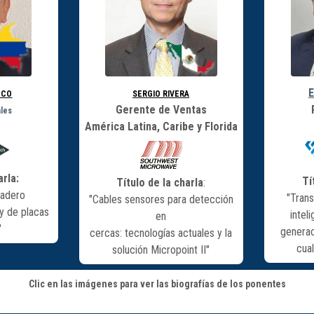
E
NCO
SERGIO RIVERA
Gerente de Ventas
ales
América Latina, Caribe y Florida
arla:
Tí
Título de la charla
:
dadero
"Tran
"Cables sensores para detección
y de placas
intel
en
"
generac
cercas: tecnologías actuales y la
cua
solución Micropoint II"
Clic en las imágenes para ver las biografías de los ponentes