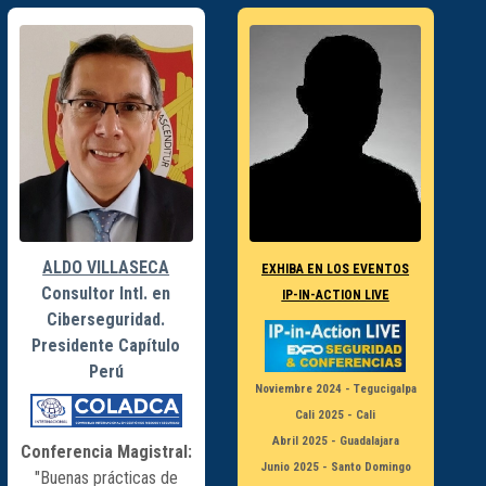
ALDO VILLASECA
EXHIBA EN LOS EVENTOS
Consultor Intl. en
IP-IN-ACTION LIVE
Ciberseguridad.
Presidente Capítulo
Perú
Noviembre 2024 - Tegucigalpa
Cali 2025 - Cali
Abril 2025 - Guadalajara
Conferencia Magistral:
Junio 2025 - Santo Domingo
"Buenas prácticas de