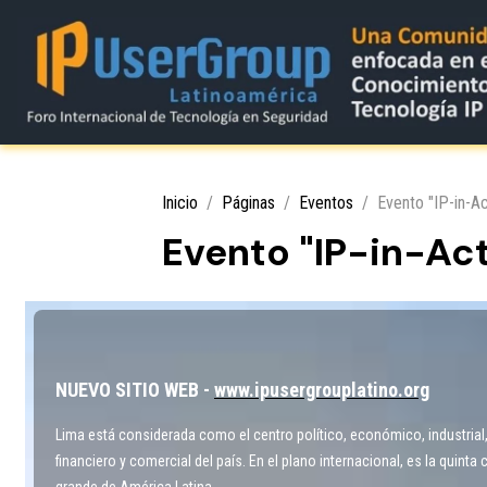
Inicio
Páginas
Eventos
Evento "IP-in-A
Evento "IP-in-Act
NUEVO SITIO WEB -
www.ipusergrouplatino.org
Lima está considerada como el centro político, económico, industrial, 
financiero y comercial del país. En el plano internacional, es la quinta
grande de América Latina.