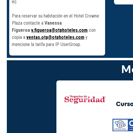
in).
Para reservar su habitación en el Hotel Crowne
Plaza contacte a
Vanessa
Figueroa
v.figueroa@otphoteles.com
con
copia a
ventas.otp@otphoteles.com
y
mencione la tarifa para IP UserGroup.
Me