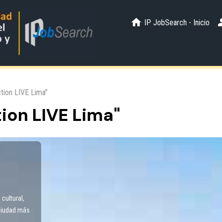
IP JobSearch - Inicio
ction LIVE Lima"
ion LIVE Lima"
cultural,
 ciudad más