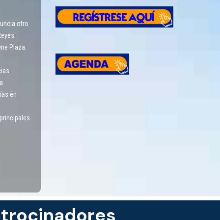
uncia otro
Reyes;
wne Plaza.
cias
a
ías en
principales
trocinadores