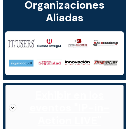
Organizaciones
Aliadas
Exhibir en los
eventos "IP-in-
Action LIVE"