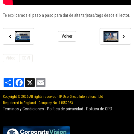
Te explicamos el paso a paso para dar de alta tarjetas/tags desde el lector.
Volver
Video
CDVI
Partager
Facebook
X
Email
Copyright © 2026 All rights reserved - IP UserGroup International Ltd
Registered in England - Company No. 11552963
Términos y Condiciones
-
Política de privacidad
-
Politica de CPD