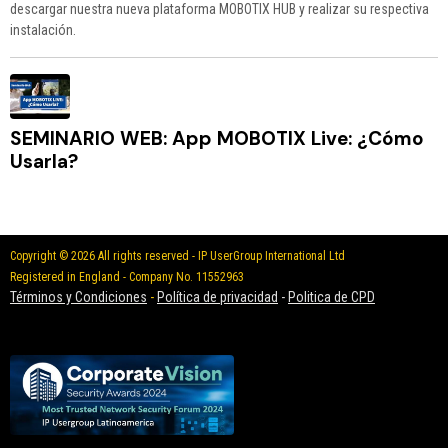
descargar nuestra nueva plataforma MOBOTIX HUB y realizar su respectiva
instalación.
SEMINARIO WEB: App MOBOTIX Live: ¿Cómo
Usarla?
Copyright © 2026 All rights reserved - IP UserGroup International Ltd
Registered in England - Company No. 11552963
Términos y Condiciones
-
Política de privacidad
-
Politica de CPD