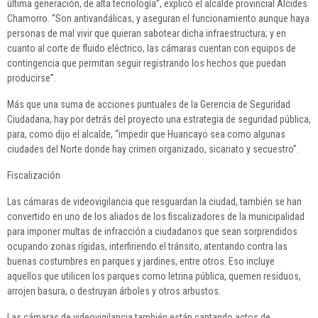
última generación, de alta tecnología”, explicó el alcalde provincial Alcides
Chamorro. “Son antivandálicas, y aseguran el funcionamiento aunque haya
personas de mal vivir que quieran sabotear dicha infraestructura; y en
cuanto al corte de fluido eléctrico, las cámaras cuentan con equipos de
contingencia que permitan seguir registrando los hechos que puedan
producirse”.
Más que una suma de acciones puntuales de la Gerencia de Seguridad
Ciudadana, hay por detrás del proyecto una estrategia de seguridad pública,
para, como dijo el alcalde, “impedir que Huancayo sea como algunas
ciudades del Norte donde hay crimen organizado, sicariato y secuestro”.
Fiscalización
Las cámaras de videovigilancia que resguardan la ciudad, también se han
convertido en uno de los aliados de los fiscalizadores de la municipalidad
para imponer multas de infracción a ciudadanos que sean sorprendidos
ocupando zonas rígidas, interfiriendo el tránsito, atentando contra las
buenas costumbres en parques y jardines, entre otros. Eso incluye
aquellos que utilicen los parques como letrina pública, quemen residuos,
arrojen basura, o destruyan árboles y otros arbustos.
Las cámaras de videovigilancia también están captando actos de