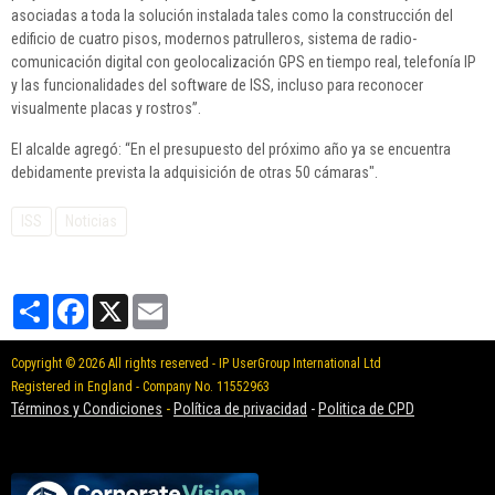
asociadas a toda la solución instalada tales como la construcción del
edificio de cuatro pisos, modernos patrulleros, sistema de radio-
comunicación digital con geolocalización GPS en tiempo real, telefonía IP
y las funcionalidades del software de ISS, incluso para reconocer
visualmente placas y rostros”.
El alcalde agregó: “En el presupuesto del próximo año ya se encuentra
debidamente prevista la adquisición de otras 50 cámaras".
ISS
Noticias
Partager
Facebook
X
Email
Copyright © 2026 All rights reserved - IP UserGroup International Ltd
Registered in England - Company No. 11552963
Términos y Condiciones
-
Política de privacidad
-
Politica de CPD