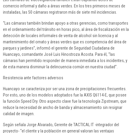
comercio informal y daño a áreas verdes. En los tres primeros meses de
instaladas, las 50 cámaras registraron más de siete mil incidencias.
“Las cámaras también brindan apoyo a otras gerencias, como transportes
en el ordenamiento del tránsito en horas pico, al área de fiscalización en la
detección de locales informales de venta de alcohol sin licencia y al
mantenimiento del ornato y áreas verdes que es competencia del área de
parques y jardines”, informó el gerente de Seguridad Ciudadana de
Huancayo, comandante José Luis Hinostroza Acosta. Para él, “las
cámaras han permitido responder de manera inmediata a los incidentes, y
de esta manera disminuir la delincuencia común en nuestra ciudad”.
Resistencia ante factores adversos
Huancayo se caracteriza por ser una zona de precipitaciones frecuentes.
Por esto, uno de los modelos adoptados fue la AXIS Q6114-E, que posee
la función Speed Dry. Otro aspecto clave fue la tecnología Zipstream, que
reduce la necesidad de ancho de banda y almacenamiento sin resignar
calidad de imagen.
Según señala Jorge Alvarado, Gerente de TACTICAL IT -integrador del
proyecto- “el cliente y la población en general valoran las ventajas