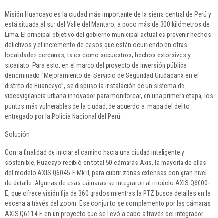
Misión Huancayo es la ciudad más importante de la sierra central de Perú y
está situada al sur del Valle del Mantaro, a poco más de 300 kilómetros de
Lima. El principal objetivo del gobierno municipal actual es prevenir hechos
delictivos y el incremento de casos que están ocurriendo en otras
localidades cercanas, tales como secuestros, hechos extorsivos y
sicariato. Para esto, en el marco del proyecto de inversión pública
denominado “Mejoramiento del Servicio de Seguridad Ciudadana en el
distrito de Huancayo”, se dispuso la instalación de un sistema de
videovigilancia urbana innovador para monitorear, en una primera etapa, los
puntos más vulnerables de la ciudad, de acuerdo al mapa del delito
entregado por la Policia Nacional del Perú.
Solución
Con la finalidad de iniciar el camino hacia una ciudad inteligente y
sostenible, Huacayo recibió en total 50 cámaras Axis, la mayoría de ellas
del modelo AXIS Q6045-E Mk II, para cubrir zonas extensas con gran nivel
de detalle. Algunas de esas cámaras se integraron al modelo AXIS Q6000-
E, que ofrece visión fija de 360 grados mientras la PTZ busca detalles en la
escena a través del zoom. Ese conjunto se complementó por las cámaras
AXIS Q6114-E en un proyecto que se llevó a cabo a través del integrador