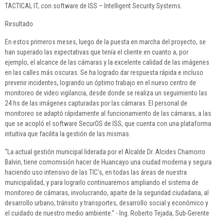
TACTICAL IT, con software de ISS – Intelligent Security Systems.
Resultado
En estos primeros meses, luego de la puesta en marcha del proyecto, se
han superado las expectativas que tenía el cliente en cuanto a, por
ejemplo, el alcance de las cámaras y la excelente calidad de las imágenes
en las calles más oscuras. Se ha logrado dar respuesta rápida e incluso
prevenir incidentes, logrando un óptimo trabajo en el nuevo centro de
monitoreo de video vigilancia, desde donde se realiza un seguimiento las
24 hs de las imágenes capturadas por las cámaras. El personal de
monitoreo se adaptó rápidamente al funcionamiento de las cámaras, a las
que se acopló el software SecurOS de ISS, que cuenta con una plataforma
intuitiva que facilita la gestión de las mismas.
“La actual gestión municipal liderada por el Alcalde Dr. Alcides Chamorro
Balvin, tiene comomisión hacer de Huancayo una ciudad moderna y segura
haciendo uso intensivo de las TIC’s, en todas las áreas de nuestra
municipalidad, y para lograrlo continuaremos ampliando el sistema de
monitoreo de cámaras, involucrando, aparte de la seguridad ciudadana, al
desarrollo urbano, tránsito y transportes, desarrollo social y económico y
el cuidado de nuestro medio ambiente.” - Ing. Roberto Tejada, Sub-Gerente