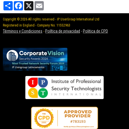
Partager
Facebook
X
Email
Copyright © 2026 All rights reserved - IP UserGroup International Ltd
Registered in England - Company No. 11552963
Términos y Condiciones
-
Política de privacidad
-
Politica de CPD