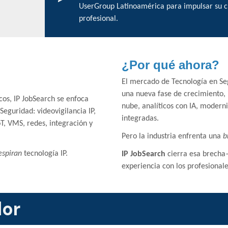
UserGroup Latinoamérica para impulsar su 
profesional.
¿Por qué ahora?
El mercado de Tecnología en Se
una nueva fase de crecimiento, 
cos, IP JobSearch se enfoca
nube, analíticos con IA, modern
Seguridad: videovigilancia IP,
integradas.
oT, VMS, redes, integración y
Pero la industria enfrenta una
b
espiran
tecnología IP.
IP JobSearch
cierra esa brecha
experiencia con los profesional
lor