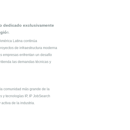
to dedicado exclusivamente
egió
n.
América Latina continúa
oyectos de infraestructura moderna
s empresas enfrentan un desafío
 entienda las demandas técnicas y
 la comunidad más grande de la
s y tecnologías IP, IP JobSearch
ctiva de la industria.