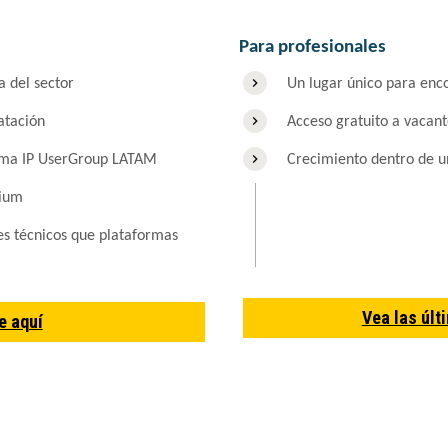
Para profesionales
a del sector
Un lugar único para enco
atación
Acceso gratuito a vacant
stema IP UserGroup LATAM
Crecimiento dentro de 
mium
es técnicos que plataformas
Vea las últ
e aquí